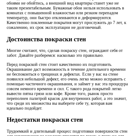
обоями не обойтись, а внешний вид квартиры станет уже не
таким презентабельным. Бумажные обои нельзя использовать в
комнатах с повышенной влажностью или резким перепадом
температур, они быстро отклеиваются и деформируются.
Качественно поклеенные покрытия могут прослужить до 7 лет, к
сожалению, их срок эксплуатации не долговечный.
Достоинства покраски стен
Многие считают, что, сделав покраску стен, ограждают себя от
забот. Давайте разберемся: насколько это правильно.
Перед покраской стен стоит качественно их подготовить.
Окрашивание даст возможность в течение длительного времени
не беспокоиться о трещинах и дефектах. Если у вас на стене
появился небольшой дефект, его очень легко можно исправить с
помощью частичного окрашивания, и займет у вас эта процедура
совсем немного времени и сил. С такого рода покрытий легко
вывести пятна грязи или кофе. Кроме того, рынок просто
переполнен палитрой красок для внутренних работ, а это значит,
что среди их множества вы выберете себе ту, которая вам
идеально подойдет.
Недостатки покраски стен
Трудоемкий и длительный процесс подготовки поверхности стен