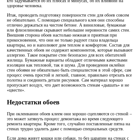
кто задумывается об их плюсах и минусах, об их влиянии на
здоровье человека.
Итак, проводить подготовку поверхности стен для обоев совсем
не обязательно. С помощью специального клея они способны
отлично держаться на чистом бетоне. А виниловые, бумажные
или флизелиновые скрывают небольшие неровности самих стен.
Внешняя сторона обоев настолько нежная и приятная при
прикосновении, что они не только радуют глаза владельца
квартиры, но и наполняют дом теплом и комфортом. Состав для
качественных обоев не содержит компонентов, которые вызывают
аллергию. Такое покрытие стен безопасно для всех обитателей
жилища. Бумажные варианты обладают отличными качествами
изоляции как тепловой, так и шума. Для проведения оклейки
стен обоями не обязательно быть специалистом в этой сфере, сам
процесс очень простой и легкий, главное, правильно отрезать все
полотна и соединить детали рисунков. Сам материал хорошо
пропускает воздух, что дает возможность стенам «дышать» и не
«цвести».
Недостатки обоев
При оклеивании обоев клеем они хорошо сцепляются со стеной –
это может затянуть процесс демонтажа во время следующего
ремонта квартиры. Кроме того, случайно поставленные пятна на
стенах трудно удалить даже с помощью специальных средств.
Если дома живут кошки или собаки, то без царапин на стенах с