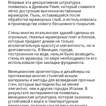
Впервые эта декоративная штукатурка
появилась в Древнем Риме, который славился
легко доступным высококачественным
мрамором. Пыль, остававшаяся после
обработки мраморных глыб, и использовалась
в производстве нового бесшовного покрытия.
Стены многих итальянских зданий сделаны из
огромных, тяжелых мраморных плит и блоков,
которые придают домам не только
исключительную красоту и элегантность, но и
долговечность. В Венеции, городе,
построенном на воде, нельзя было возводить
стены из мрамора, по мере необходимости его
использовали при закладке фундамента.
Венецианские архитекторы и дизайнеры на
протяжении многих столетий искали
материалы и методы для возведения прочных
стен, которые выглядели бы не менее
элегантно, чем в других городах Италии. В
результате экспериментов появилась
венецианская штукатурка, которая оказалась
устойчивой к влаге и температурным
перепадам, поэтому спустя века получила