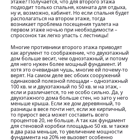
этаже? Получается, что для второго этажа
подходит только спальня, комната для отдыха,
ну и, возможно, кабинет. Но если спальня будет
располагаться на втором этаже, тогда
возникает проблема посещения туалета на
первом этаже ночью при необходимости –
спросонок так легко упасть с лестницы!
Многие противники второго этажа приводят
как аргумент то соображение, что двухэтажный
дом больше весит, чем одноэтажный, и потому
для него нужен более мощный фундамент. И
хотя это очевидная чушь, многие ей почему-то
верят. На самом деле вес обоих сооружений
одинаковой полезной площади – одноэтажный
100 кв. м и двухэтажный по 50 кв. м на этаж, -
если и различается, то не особо сильно. Да, у
двухэтажного дома больше стен, но зато у него
меньше крыша. Если же дом деревянный, то
разницы в весе почти нет, если же кирпичный,
то прирост веса может составить всего
процентов 20, не больше. А так как фундамент
для стеновой коробки площадью 50 кв. м также
в два раза меньше, то увеличение мощности
фундамента на 20% не вызовет особенно